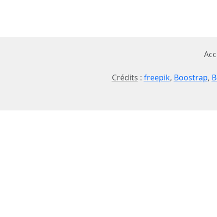
Acc
Crédits
:
freepik
,
Boostrap
,
B