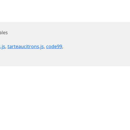
ales
.js
,
tarteaucitrons.js
,
code99
,