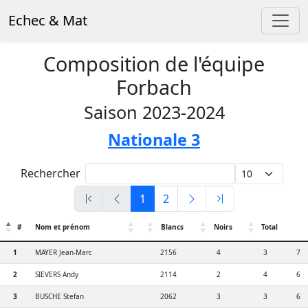
Echec & Mat
Composition de l'équipe
Forbach
Saison 2023-2024
Nationale 3
Rechercher
1
2
#
Nom et prénom
Blancs
Noirs
Total
1
MAYER Jean-Marc
2156
4
3
7
2
SIEVERS Andy
2114
2
4
6
3
BUSCHE Stefan
2062
3
3
6