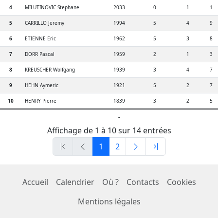
4
MILUTINOVIC Stephane
2033
0
1
1
5
CARRILLO Jeremy
1994
5
4
9
6
ETIENNE Eric
1962
5
3
8
7
DORR Pascal
1959
2
1
3
8
KREUSCHER Wolfgang
1939
3
4
7
9
HEHN Aymeric
1921
5
2
7
10
HENRY Pierre
1839
3
2
5
-
Affichage de 1 à 10 sur 14 entrées
1
2
Accueil
Calendrier
Où ?
Contacts
Cookies
Mentions légales