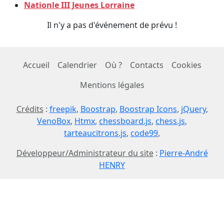
Nationle III Jeunes Lorraine
Il n'y a pas d'événement de prévu !
Accueil
Calendrier
Où ?
Contacts
Cookies
Mentions légales
Crédits
:
freepik
,
Boostrap
,
Boostrap Icons
,
jQuery
,
VenoBox
,
Htmx
,
chessboard.js
,
chess.js
,
tarteaucitrons.js
,
code99
,
Développeur/Administrateur du site
:
Pierre-André
HENRY