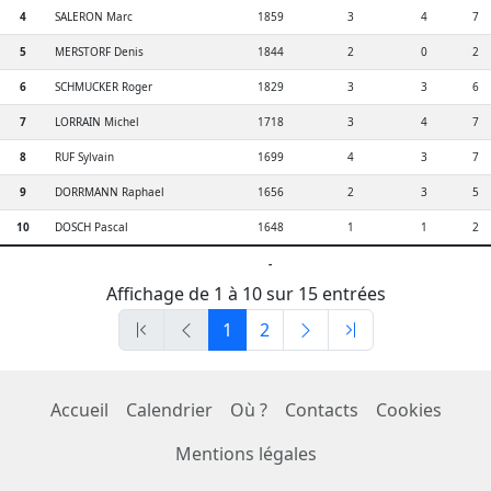
4
SALERON Marc
1859
3
4
7
5
MERSTORF Denis
1844
2
0
2
6
SCHMUCKER Roger
1829
3
3
6
7
LORRAIN Michel
1718
3
4
7
8
RUF Sylvain
1699
4
3
7
9
DORRMANN Raphael
1656
2
3
5
10
DOSCH Pascal
1648
1
1
2
-
Affichage de 1 à 10 sur 15 entrées
1
2
Accueil
Calendrier
Où ?
Contacts
Cookies
Mentions légales