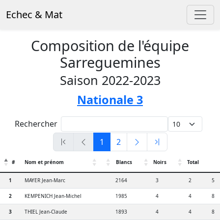
Echec & Mat
Composition de l'équipe
Sarreguemines
Saison 2022-2023
Nationale 3
Rechercher
1
2
#
Nom et prénom
Blancs
Noirs
Total
1
MAYER Jean-Marc
2164
3
2
5
2
KEMPENICH Jean-Michel
1985
4
4
8
3
THIEL Jean-Claude
1893
4
4
8