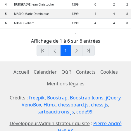
4
BURGRAEVE Jean-Christophe
1399
0
2
2
5
MASLO Marie-Dominique
1399
4
4
8
6
MASLO Robert
1399
4
4
8
-
Affichage de 1 à 6 sur 6 entrées
1
Accueil
Calendrier
Où ?
Contacts
Cookies
Mentions légales
Crédits
:
freepik
,
Boostrap
,
Boostrap Icons
,
jQuery
,
VenoBox
,
Htmx
,
chessboard.js
,
chess.js
,
tarteaucitrons.js
,
code99
,
Développeur/Administrateur du site
:
Pierre-André
HENRY