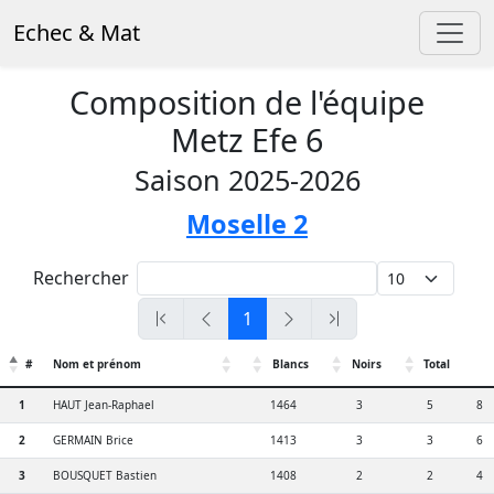
Echec & Mat
Composition de l'équipe
Metz Efe 6
Saison 2025-2026
Moselle 2
Rechercher
1
#
Nom et prénom
Blancs
Noirs
Total
1
HAUT Jean-Raphael
1464
3
5
8
2
GERMAIN Brice
1413
3
3
6
3
BOUSQUET Bastien
1408
2
2
4