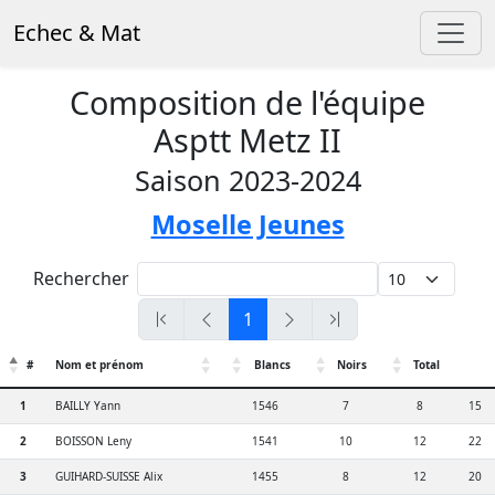
Echec & Mat
Composition de l'équipe
Asptt Metz II
Saison 2023-2024
Moselle Jeunes
Rechercher
1
#
Nom et prénom
Blancs
Noirs
Total
1
BAILLY Yann
1546
7
8
15
2
BOISSON Leny
1541
10
12
22
3
GUIHARD-SUISSE Alix
1455
8
12
20