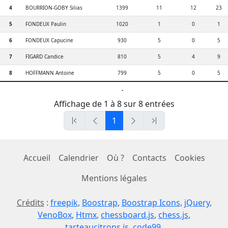
4
BOURRION-GOBY Silias
1399
11
12
23
5
FONDEUX Paulin
1020
1
0
1
6
FONDEUX Capucine
930
5
0
5
7
FIGARD Candice
810
5
4
9
8
HOFFMANN Antoine
799
5
0
5
-
Affichage de 1 à 8 sur 8 entrées
1
Accueil
Calendrier
Où ?
Contacts
Cookies
Mentions légales
Crédits
:
freepik
,
Boostrap
,
Boostrap Icons
,
jQuery
,
VenoBox
,
Htmx
,
chessboard.js
,
chess.js
,
tarteaucitrons.js
,
code99
,