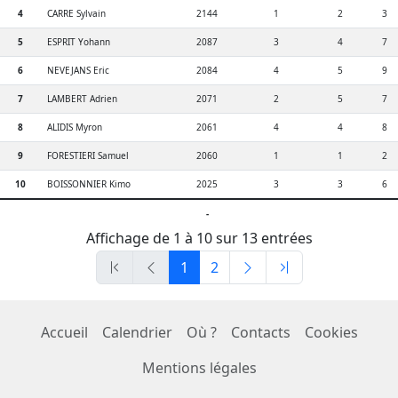
4
CARRE Sylvain
2144
1
2
3
5
ESPRIT Yohann
2087
3
4
7
6
NEVEJANS Eric
2084
4
5
9
7
LAMBERT Adrien
2071
2
5
7
8
ALIDIS Myron
2061
4
4
8
9
FORESTIERI Samuel
2060
1
1
2
10
BOISSONNIER Kimo
2025
3
3
6
-
Affichage de 1 à 10 sur 13 entrées
1
2
Accueil
Calendrier
Où ?
Contacts
Cookies
Mentions légales