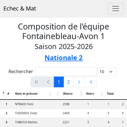
Echec & Mat
Composition de l'équipe
Fontainebleau-Avon 1
Saison 2025-2026
Nationale 2
Rechercher
1
2
#
Nom et prénom
Blancs
Noirs
Total
1
NYBACK Tomi
2598
1
1
2
2
TODOROV Todor
2409
4
5
9
3
THIBOUS Mathis
2221
3
4
7