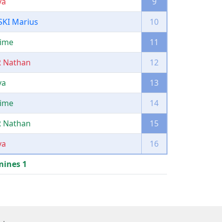
va
9
KI Marius
10
ime
11
 Nathan
12
va
13
ime
14
 Nathan
15
va
16
mines 1