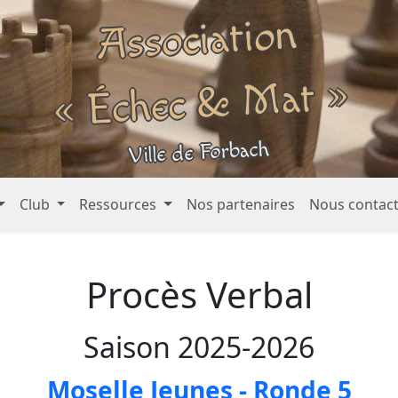
Association
« Échec &
Mat »
Ville de Forbach
Club
Ressources
Nos partenaires
Nous contac
Procès Verbal
Saison 2025-2026
Moselle Jeunes - Ronde 5