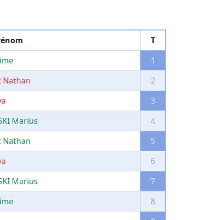
rénom
T
ime
1
 Nathan
2
va
3
KI Marius
4
 Nathan
5
va
6
KI Marius
7
ime
8