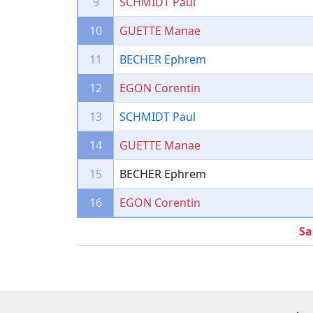
9
SCHMIDT Paul
10
GUETTE Manae
11
BECHER Ephrem
12
EGON Corentin
13
SCHMIDT Paul
14
GUETTE Manae
15
BECHER Ephrem
16
EGON Corentin
Sa