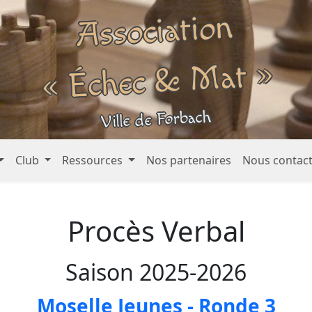
Association
« Échec &
Mat »
Ville de Forbach
Club
Ressources
Nos partenaires
Nous contac
Procès Verbal
Saison 2025-2026
Moselle Jeunes - Ronde 3