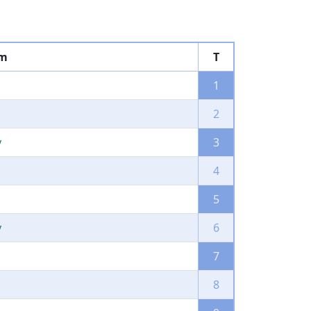
om
T
1
2
y
3
4
5
y
6
7
8