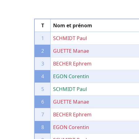
T
Nom et prénom
1
SCHMIDT Paul
2
GUETTE Manae
3
BECHER Ephrem
4
EGON Corentin
5
SCHMIDT Paul
6
GUETTE Manae
7
BECHER Ephrem
8
EGON Corentin