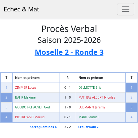
Echec & Mat
Procès Verbal
Saison 2025-2026
Moselle 2 - Ronde 3
T
Nom et prénom
R
Nom et prénom
T
1
ZIMMER Lucas
0 - 1
DELMOTTE Eric
1
2
BAHR Maxime
1 - 0
MATHIAS-ALBERT Nicolas
2
3
GOUDOT-CHAUVET Axel
1 - 0
LUDMANN Jeremy
3
4
PIOTROWSKI Marius
0 - 1
MARX Samuel
4
Sarreguemines 4
2 - 2
Creuztwald 2