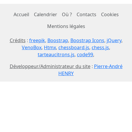
Accueil
Calendrier
Où ?
Contacts
Cookies
Mentions légales
Crédits
:
freepik
,
Boostrap
,
Boostrap Icons
,
jQuery
,
VenoBox
,
Htmx
,
chessboard.js
,
chess.js
,
tarteaucitrons.js
,
code99
,
Développeur/Administrateur du site
:
Pierre-André
HENRY