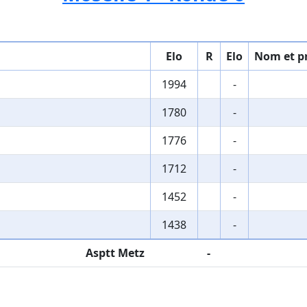
Elo
R
Elo
Nom et 
1994
-
1780
-
1776
-
1712
-
1452
-
1438
-
Asptt Metz
-