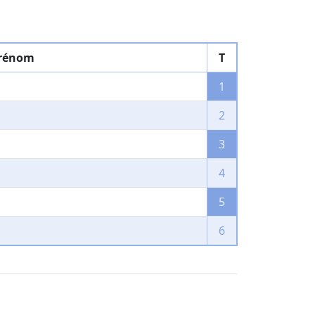
prénom
T
1
2
3
4
5
6