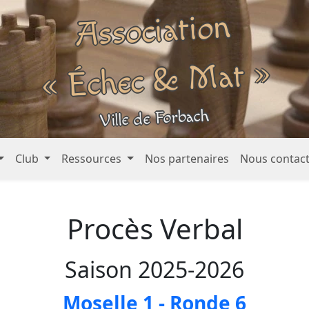
Association
« Échec &
Mat »
Ville de Forbach
Club
Ressources
Nos partenaires
Nous contac
Procès Verbal
Saison 2025-2026
Moselle 1 - Ronde 6