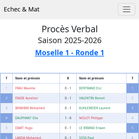
Echec & Mat
Procès Verbal
Saison 2025-2026
Moselle 1 - Ronde 1
T
Nom et prénom
R
Nom et prénom
T
1
FRAU Maxime
0 - 1
BERTRAND Eric
1
2
FIASSE Aurelien
0 - 1
VALENTIN Benoit
2
3
IBRAHIMI Mohamed
0 - 1
KUHLEMEIER Laurent
3
4
DAUPHANT Elie
1 - 0
NOLOT Philippe
4
5
DIART Hugo
0 - 1
LE BRIAND Erwan
5
6
LANDA Mohamed
0 - 1
VOSS Paul
6