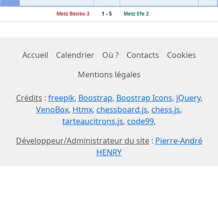
Metz Benko 3
1 - 5
Metz Efe 2
Accueil
Calendrier
Où ?
Contacts
Cookies
Mentions légales
Crédits
:
freepik
,
Boostrap
,
Boostrap Icons
,
jQuery
,
VenoBox
,
Htmx
,
chessboard.js
,
chess.js
,
tarteaucitrons.js
,
code99
,
Développeur/Administrateur du site
:
Pierre-André
HENRY