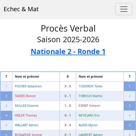
Echec & Mat
Procès Verbal
Saison 2025-2026
Nationale 2 - Ronde 1
T
Nom et prénom
R
Nom et prénom
T
1
PUCHER Sebastien
X - X
TODOROV Todor
1
2
TADDEI Benoit
0 - 1
THIBOUS Mathis
2
3
MULLER Etienne
1 - 0
ESPRIT Yohann
3
4
HISLER Thomas
0 - 1
NEVEJANS Eric
4
5
WALLART Adrien
X - X
ALIDIS Myron
5
6
BONAFEDE Jerome
0 - 1
LAMBERT Adrien
6