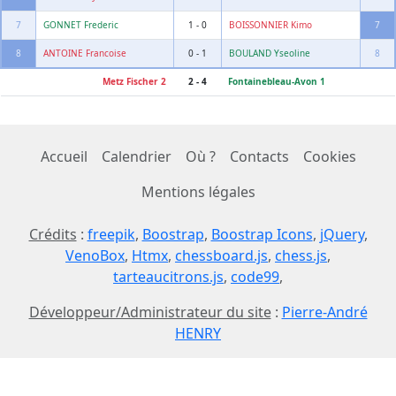
7
GONNET Frederic
1 - 0
BOISSONNIER Kimo
7
8
ANTOINE Francoise
0 - 1
BOULAND Yseoline
8
Metz Fischer 2
2 - 4
Fontainebleau-Avon 1
Accueil
Calendrier
Où ?
Contacts
Cookies
Mentions légales
Crédits
:
freepik
,
Boostrap
,
Boostrap Icons
,
jQuery
,
VenoBox
,
Htmx
,
chessboard.js
,
chess.js
,
tarteaucitrons.js
,
code99
,
Développeur/Administrateur du site
:
Pierre-André
HENRY