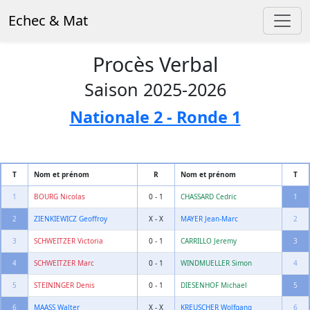
Echec & Mat
Procès Verbal
Saison 2025-2026
Nationale 2 - Ronde 1
T
Nom et prénom
R
Nom et prénom
T
1
BOURG Nicolas
0 - 1
CHASSARD Cedric
1
2
ZIENKIEWICZ Geoffroy
X - X
MAYER Jean-Marc
2
3
SCHWEITZER Victoria
0 - 1
CARRILLO Jeremy
3
4
SCHWEITZER Marc
0 - 1
WINDMUELLER Simon
4
5
STEININGER Denis
0 - 1
DIESENHOF Michael
5
6
MAASS Walter
X - X
KREUSCHER Wolfgang
6