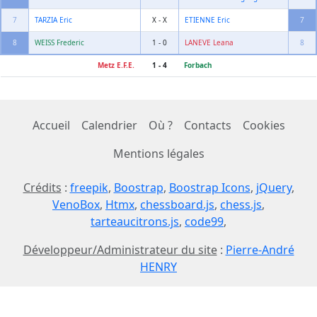
7
TARZIA Eric
X - X
ETIENNE Eric
7
8
WEISS Frederic
1 - 0
LANEVE Leana
8
Metz E.F.E.
1 - 4
Forbach
Accueil
Calendrier
Où ?
Contacts
Cookies
Mentions légales
Crédits
:
freepik
,
Boostrap
,
Boostrap Icons
,
jQuery
,
VenoBox
,
Htmx
,
chessboard.js
,
chess.js
,
tarteaucitrons.js
,
code99
,
Développeur/Administrateur du site
:
Pierre-André
HENRY